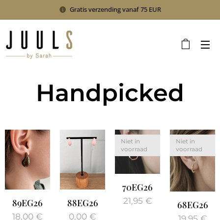
Gratis verzending vanaf 75 EUR
Handpicked
Niet in
Niet in
voorraad
voorraad
70EG26
21,95
€
89EG26
88EG26
68EG26
18,00
€
0,00
€
19,95
€