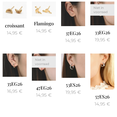
Niet in
voorraad
Flamingo
croissant
14,95
€
33EG26
37EG26
14,95
€
19,95
€
14,95
€
Niet in
voorraad
35EG26
53ES26
47EG26
16,95
€
19,95
€
14,95
€
57ES26
14,95
€