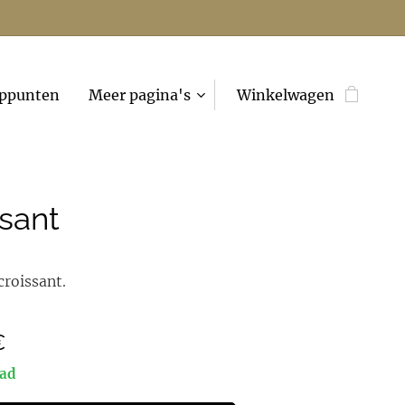
ppunten
Meer pagina's
Winkelwagen
ssant
croissant.
€
aad