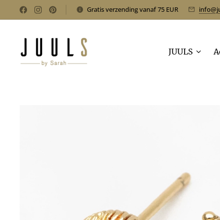
Gratis verzending vanaf 75 EUR
info@j
JUULS
A