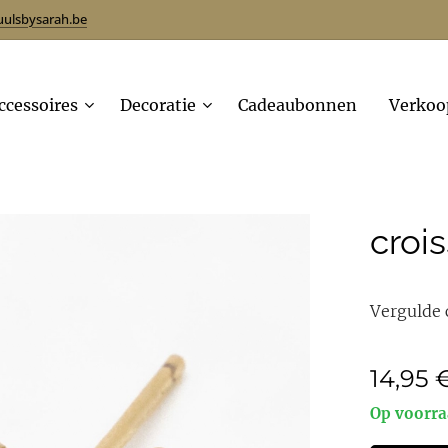
uulsbysarah.be
ccessoires
Decoratie
Cadeaubonnen
Verkoo
croi
Vergulde 
14,95
Op voorr