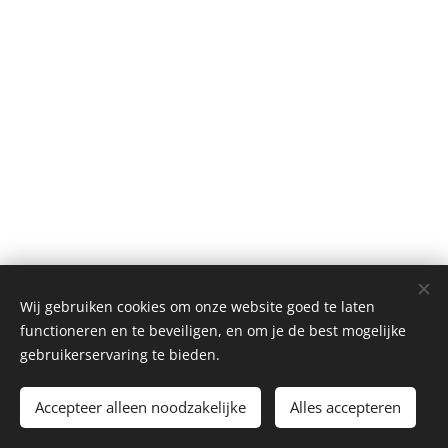
Wij gebruiken cookies om onze website goed te laten
© 2026 JUULS - Hallebedevaartstraat 3 , 8720 Wakken
functioneren en te beveiligen, en om je de best mogelijke
Privacybeleid
|
Cookiebeleid
|
Verkoopsvoorwaarden
| BE
gebruikerservaring te bieden.
0656.606.658
Accepteer alleen noodzakelijke
Alles accepteren
Website by
werewolves.be
Cookies