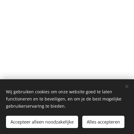
Wij gebruiken cookies om onze website goed te laten
© 2026 JUULS - Hallebedevaartstraat 3 , 8720 Wakken
functioneren en te beveiligen, en om je de best mogelijke
Privacybeleid
|
Cookiebeleid
|
Verkoopsvoorwaarden
| BE
gebruikerservaring te bieden.
0656.606.658
Accepteer alleen noodzakelijke
Alles accepteren
Website by
werewolves.be
Cookies