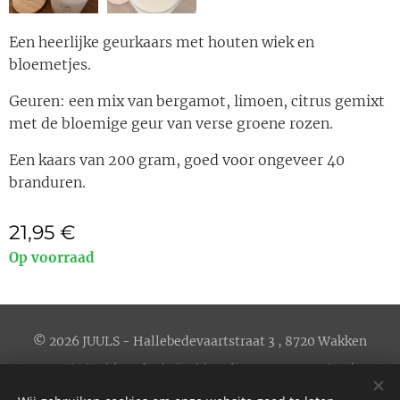
Een heerlijke geurkaars met houten wiek en
bloemetjes.
Geuren: een mix van bergamot, limoen, citrus gemixt
met de bloemige geur van verse groene rozen.
Een kaars van 200 gram, goed voor ongeveer 40
branduren.
21,95
€
Op voorraad
© 2026 JUULS - Hallebedevaartstraat 3 , 8720 Wakken
Privacybeleid
|
Cookiebeleid
|
Verkoopsvoorwaarden
| BE
0656.606.658