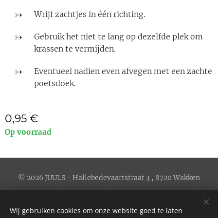
Wrijf zachtjes in één richting.
Gebruik het niet te lang op dezelfde plek om
krassen te vermijden.
Eventueel nadien even afvegen met een zachte
poetsdoek.
0,95
€
Op voorraad
© 2026 JUULS - Hallebedevaartstraat 3 , 8720 Wakken
Privacybeleid
|
Cookiebeleid
|
Verkoopsvoorwaarden
| BE
0656.606.658
Wij gebruiken cookies om onze website goed te laten