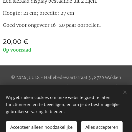
Een sieraad display bestaande uit 2 rijen.
Hoogte: 21 cm; breedte: 27 cm
Goed voor ongeveer 16-20 paar oorbellen.
20,00
€
Op voorraad
© 2026 JUULS - Hallebedevaartstraat 3 , 8720 Wakken
Privacybeleid
|
Cookiebeleid
|
Verkoopsvoorwaarden
| BE
0656.606.658
Wij gebruiken cookies om onze website goed te laten
Website by
werewolves.be
Cookies
functioneren en te beveiligen, en om je de best mogelijke
gebruikerservaring te bieden.
Accepteer alleen noodzakelijke
Alles accepteren
Toevoegen aan de winkelwagen