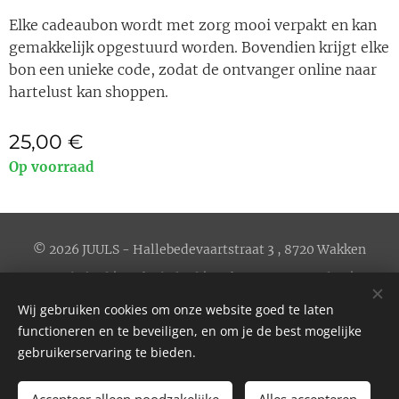
Elke cadeaubon wordt met zorg mooi verpakt en kan
gemakkelijk opgestuurd worden. Bovendien krijgt elke
bon een unieke code, zodat de ontvanger online naar
hartelust kan shoppen.
25,00
€
Op voorraad
© 2026 JUULS - Hallebedevaartstraat 3 , 8720 Wakken
Privacybeleid
|
Cookiebeleid
|
Verkoopsvoorwaarden
| BE
0656.606.658
Wij gebruiken cookies om onze website goed te laten
Website by
werewolves.be
Cookies
functioneren en te beveiligen, en om je de best mogelijke
gebruikerservaring te bieden.