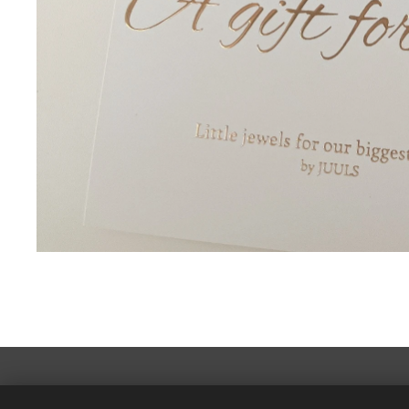
© 2026 JUULS - Hallebedevaartstraat 3 , 8720 Wakken