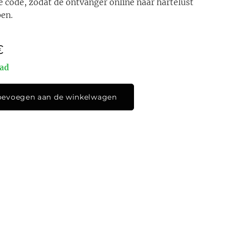
e code, zodat de ontvanger online naar hartelust
en.
€
aad
oevoegen aan de winkelwagen