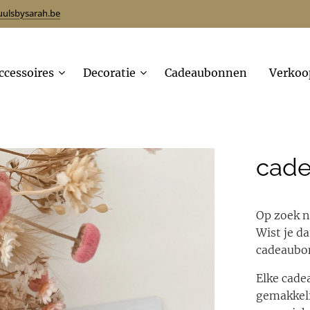
uulsbysarah.be
ccessoires
Decoratie
Cadeaubonnen
Verkoo
cade
Op zoek n
Wist je d
cadeaubon
Elke cade
gemakkeli