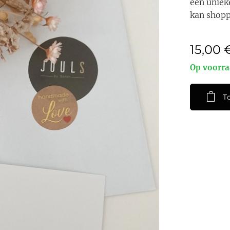
een uniek
kan shopp
15,00
Op voorr
T