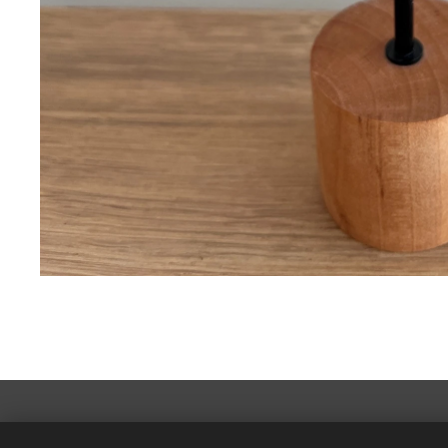
© 2026 JUULS - Hallebedevaartstraat 3 , 8720 Wakken