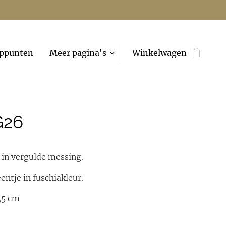
ppunten
Meer pagina's
Winkelwagen
G26
 in vergulde messing.
entje in fuschiakleur.
,5 cm