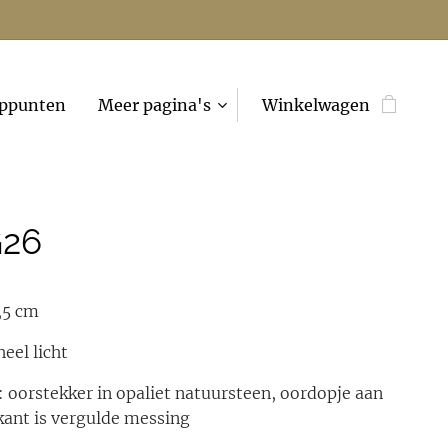
ppunten
Meer pagina's
Winkelwagen
G26
,5 cm
eel licht
: oorstekker in opaliet natuursteen, oordopje aan
kant is vergulde messing