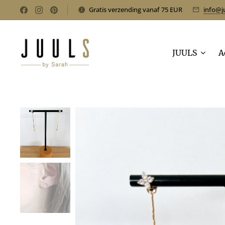
Gratis verzending vanaf 75 EUR
info@j
JUULS
A