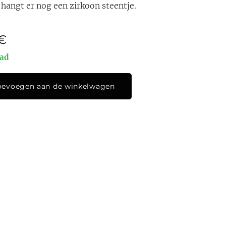
hangt er nog een zirkoon steentje.
€
aad
oevoegen aan de winkelwagen