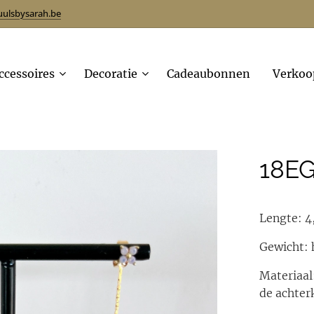
uulsbysarah.be
ccessoires
Decoratie
Cadeaubonnen
Verkoo
18E
Lengte: 4
Gewicht: h
Materiaal
de achter