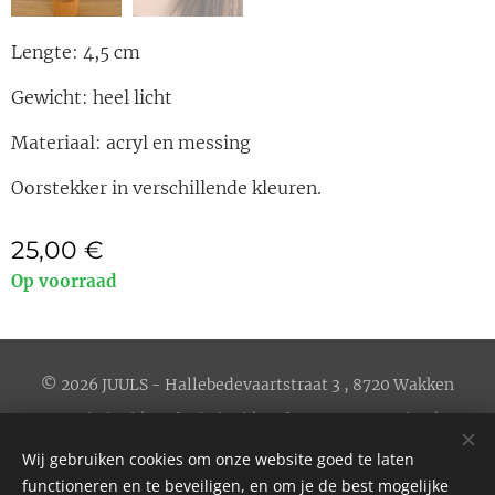
Lengte: 4,5 cm
Gewicht: heel licht
Materiaal: acryl en messing
Oorstekker in verschillende kleuren.
25,00
€
Op voorraad
© 2026 JUULS - Hallebedevaartstraat 3 , 8720 Wakken
Privacybeleid
|
Cookiebeleid
|
Verkoopsvoorwaarden
| BE
0656.606.658
Wij gebruiken cookies om onze website goed te laten
Website by
werewolves.be
Cookies
functioneren en te beveiligen, en om je de best mogelijke