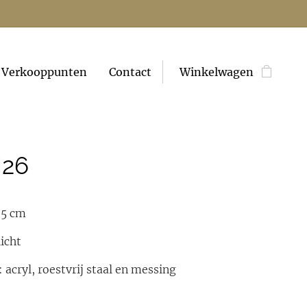
Verkooppunten
Contact
Winkelwagen
J26
,5 cm
licht
 acryl, roestvrij staal en messing